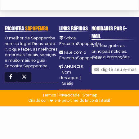
ENCONTRA
SAPOPEMBA
LINKS RÁPIDOS
NOVIDADES POR E-
MAIL
O melhor de Sapopemba
Sobre
num só lugar! Dicas, onde
EncontraSapopemba
Receba grátis as
ir, o que fazer, as melhores
principais notícias,
Fale com o
empresas, locais, serviços
dicas e promoções
EncontraSapopemba
e muito mais no guia
Encontra Sapopemba.
ANUNCIE
:
Com
destaque
|
Grátis
Termos
|
Privacidade
|
Sitemap
Criado com ❤️ e ☕ pelo time do EncontraBrasil