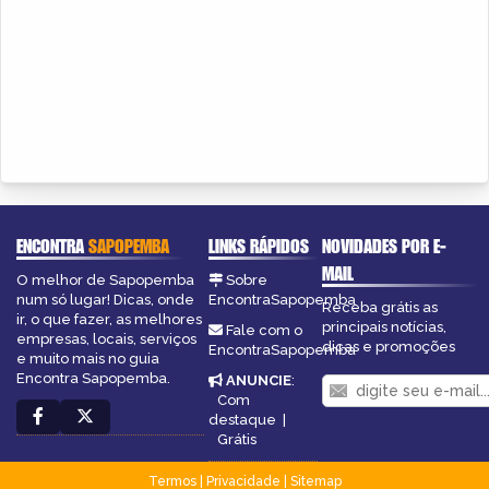
ENCONTRA
SAPOPEMBA
LINKS RÁPIDOS
NOVIDADES POR E-
MAIL
O melhor de Sapopemba
Sobre
num só lugar! Dicas, onde
EncontraSapopemba
Receba grátis as
ir, o que fazer, as melhores
principais notícias,
Fale com o
empresas, locais, serviços
dicas e promoções
EncontraSapopemba
e muito mais no guia
Encontra Sapopemba.
ANUNCIE
:
Com
destaque
|
Grátis
Termos
|
Privacidade
|
Sitemap