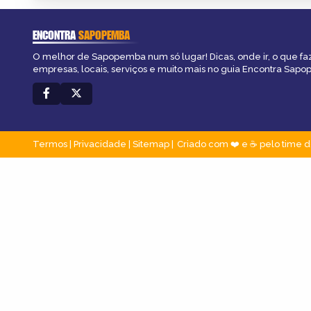
ENCONTRA
SAPOPEMBA
O melhor de Sapopemba num só lugar! Dicas, onde ir, o que fa
empresas, locais, serviços e muito mais no guia Encontra Sap
Termos
|
Privacidade
|
Sitemap
Criado com ❤️ e ☕ pelo time d