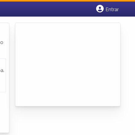
Entrar
Cadastrar empresa
Fazer login
Criar conta
ço
a.