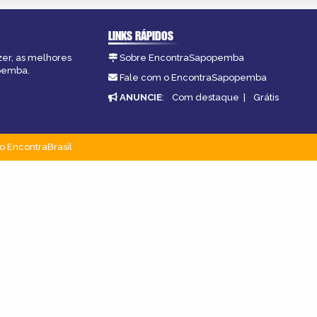
LINKS RÁPIDOS
zer, as melhores
Sobre EncontraSapopemba
opemba.
Fale com o EncontraSapopemba
ANUNCIE
:
Com destaque
|
Grátis
o EncontraBrasil