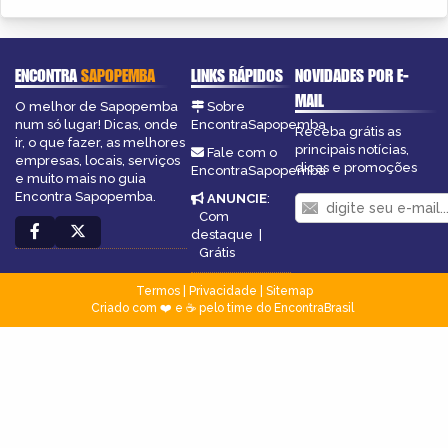
ENCONTRA
SAPOPEMBA
LINKS RÁPIDOS
NOVIDADES POR E-
MAIL
O melhor de Sapopemba
Sobre
num só lugar! Dicas, onde
EncontraSapopemba
Receba grátis as
ir, o que fazer, as melhores
principais notícias,
Fale com o
empresas, locais, serviços
dicas e promoções
EncontraSapopemba
e muito mais no guia
Encontra Sapopemba.
ANUNCIE
:
Com
destaque
|
Grátis
Termos
|
Privacidade
|
Sitemap
Criado com ❤️ e ☕ pelo time do EncontraBrasil