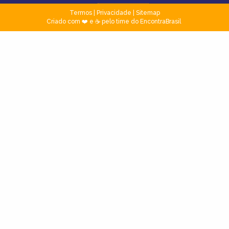
Termos
|
Privacidade
|
Sitemap
Criado com ❤️ e ☕ pelo time do EncontraBrasil