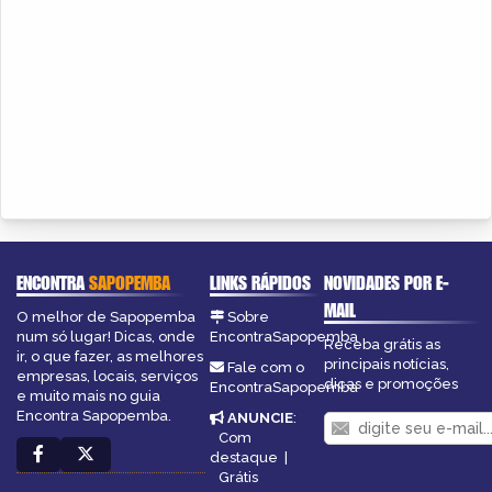
ENCONTRA
SAPOPEMBA
LINKS RÁPIDOS
NOVIDADES POR E-
MAIL
O melhor de Sapopemba
Sobre
num só lugar! Dicas, onde
EncontraSapopemba
Receba grátis as
ir, o que fazer, as melhores
principais notícias,
Fale com o
empresas, locais, serviços
dicas e promoções
EncontraSapopemba
e muito mais no guia
Encontra Sapopemba.
ANUNCIE
:
Com
destaque
|
Grátis