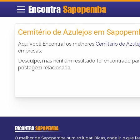
Encontra
Sapopemba
Cemitério de Azulejos em Sapopem
Aqui você Encontra! os melhores
Cemitério de Azu
empresas.
Desculpe, mas nenhum resultado foi encontrado para 
postagem relacionada.
ENCONTRA
SAPOPEMBA
O melhor de Sapopemba num só lugar! Dicas, onde ir, o que fa