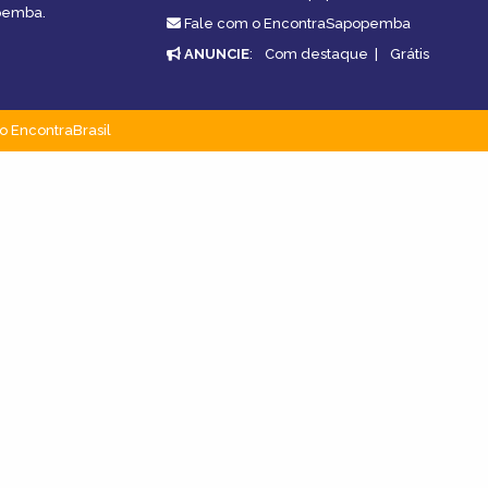
opemba.
Fale com o EncontraSapopemba
ANUNCIE
:
Com destaque
|
Grátis
o EncontraBrasil