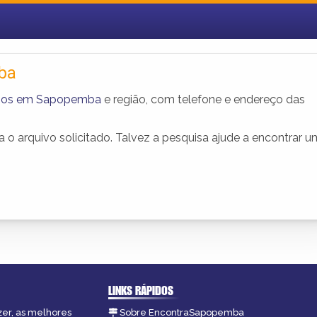
ba
lejos em Sapopemba
e região, com telefone e endereço das
o arquivo solicitado. Talvez a pesquisa ajude a encontrar 
LINKS RÁPIDOS
zer, as melhores
Sobre EncontraSapopemba