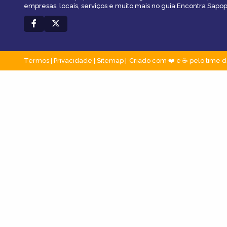
empresas, locais, serviços e muito mais no guia Encontra Sap
Termos
|
Privacidade
|
Sitemap
Criado com ❤️ e ☕ pelo time d