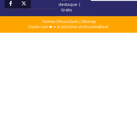
destaque
|
Grátis
Termos
|
Privacidade
|
Sitemap
Criado com ❤️ e ☕ pelo time do EncontraBrasil