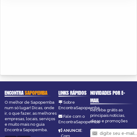
ENCONTRA
SAPOPEMBA
LINKS RÁPIDOS
NOVIDADES POR E-
MAIL
O melhor de Sapopemba
Sobre
num só lugar! Dicas, onde
EncontraSapopemba
Receba grátis as
ir, o que fazer, as melhores
principais notícias,
Fale com o
empresas, locais, serviços
dicas e promoções
EncontraSapopemba
e muito mais no guia
Encontra Sapopemba.
ANUNCIE
:
Com