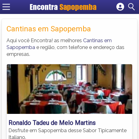
Encontra
Sapopemba
Cadastrar empresa
Fazer login
Cantinas em Sapopemba
Criar conta
Aqui você Encontra! as melhores
Cantinas em
Sapopemba
e região, com telefone e endereço das
empresas.
Ronaldo Tadeu de Melo Martins
Desfrute em Sapopemba desse Sabor Tipicamente
Italiano.