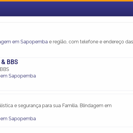
dagem em Sapopemba
e região, com telefone e endereço da
o & BBS
 BBS
m em Sapopemba
alística e segurança para sua Família. Blindagem em
m em Sapopemba