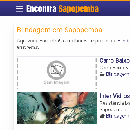
Encontra
Sapopemba
Blindagem em Sapopemba
Aqui você Encontra! as melhores empresas de
Blin
empresas.
Carro Baix
Carro Baixo &
Blindage
Inter Vidros
Resistência b
Sapopemba.
Blindage