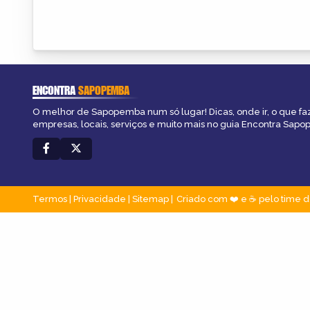
ENCONTRA
SAPOPEMBA
O melhor de Sapopemba num só lugar! Dicas, onde ir, o que fa
empresas, locais, serviços e muito mais no guia Encontra Sap
Termos
|
Privacidade
|
Sitemap
Criado com ❤️ e ☕ pelo time d