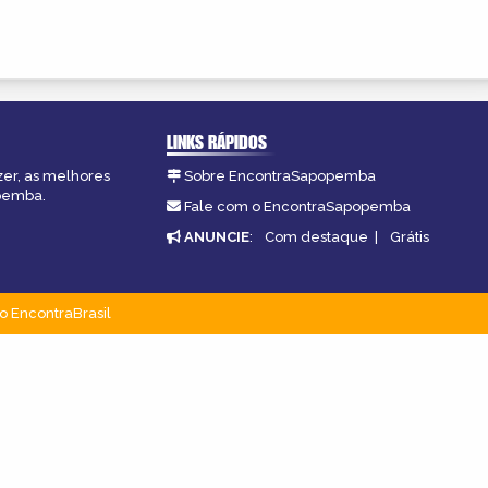
LINKS RÁPIDOS
zer, as melhores
Sobre EncontraSapopemba
opemba.
Fale com o EncontraSapopemba
ANUNCIE
:
Com destaque
|
Grátis
o EncontraBrasil