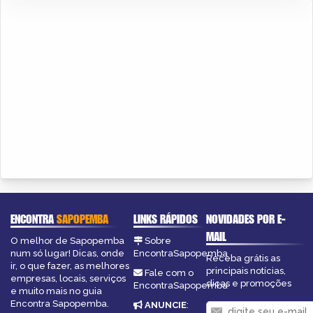
ENCONTRA
SAPOPEMBA
LINKS RÁPIDOS
NOVIDADES POR E-
MAIL
O melhor de Sapopemba
Sobre
num só lugar! Dicas, onde
EncontraSapopemba
Receba grátis as
ir, o que fazer, as melhores
principais notícias,
Fale com o
empresas, locais, serviços
dicas e promoções
EncontraSapopemba
e muito mais no guia
Encontra Sapopemba.
ANUNCIE
: