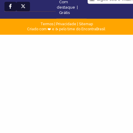
Com
destaque
|
Grátis
Termos
|
Privacidade
|
Sitemap
Criado com ❤️ e ☕ pelo time do EncontraBrasil