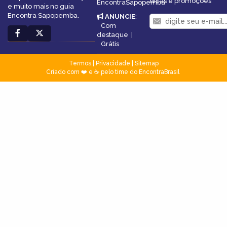
dicas e promoções
EncontraSapopemba
e muito mais no guia
Encontra Sapopemba.
ANUNCIE
:
Com
destaque
|
Grátis
Termos
|
Privacidade
|
Sitemap
Criado com ❤️ e ☕ pelo time do EncontraBrasil