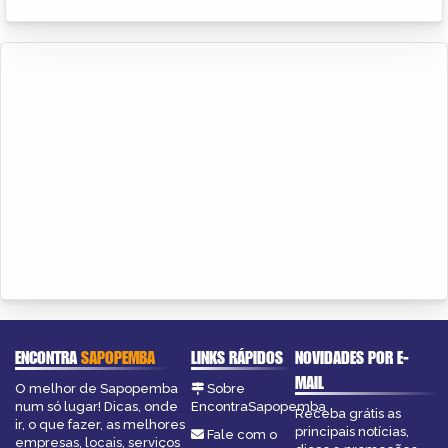
ENCONTRA
SAPOPEMBA
LINKS RÁPIDOS
NOVIDADES POR E-
MAIL
O melhor de Sapopemba
Sobre
num só lugar! Dicas, onde
EncontraSapopemba
Receba grátis as
ir, o que fazer, as melhores
principais notícias,
Fale com o
empresas, locais, serviços