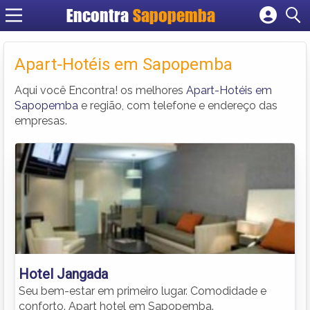
Encontra
Sapopemba
Cadastrar empresa
Fazer login
Apart-Hotéis em Sapopemba
Criar conta
Aqui você Encontra! os melhores
Apart-Hotéis em
Sapopemba
e região, com telefone e endereço das
empresas.
Hotel Jangada
Seu bem-estar em primeiro lugar. Comodidade e
conforto. Apart hotel em Sapopemba.