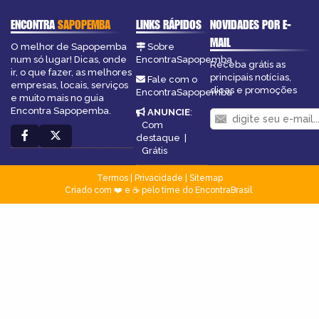
ENCONTRA
SAPOPEMBA
LINKS RÁPIDOS
NOVIDADES POR E-
MAIL
O melhor de Sapopemba
Sobre
num só lugar! Dicas, onde
EncontraSapopemba
Receba grátis as
ir, o que fazer, as melhores
principais notícias,
Fale com o
empresas, locais, serviços
dicas e promoções
EncontraSapopemba
e muito mais no guia
Encontra Sapopemba.
ANUNCIE
:
Com
destaque
|
Grátis
Termos
|
Privacidade
|
Sitemap
Criado com ❤️ e ☕ pelo time do EncontraBrasil