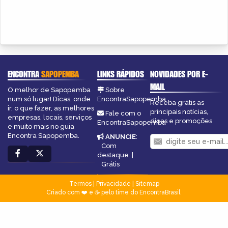
ENCONTRA
SAPOPEMBA
LINKS RÁPIDOS
NOVIDADES POR E-
MAIL
O melhor de Sapopemba
Sobre
num só lugar! Dicas, onde
EncontraSapopemba
Receba grátis as
ir, o que fazer, as melhores
principais notícias,
Fale com o
empresas, locais, serviços
dicas e promoções
EncontraSapopemba
e muito mais no guia
Encontra Sapopemba.
ANUNCIE
:
Com
destaque
|
Grátis
Termos
|
Privacidade
|
Sitemap
Criado com ❤️ e ☕ pelo time do EncontraBrasil