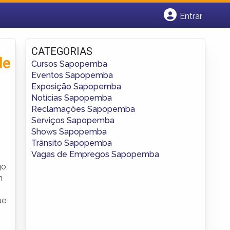
Entrar
Cadastrar empresa
Fazer login
CATEGORIAS
Criar conta
de
Cursos Sapopemba
Eventos Sapopemba
Exposição Sapopemba
Notícias Sapopemba
Reclamações Sapopemba
Serviços Sapopemba
Shows Sapopemba
Trânsito Sapopemba
Vagas de Empregos Sapopemba
o,
m
ue