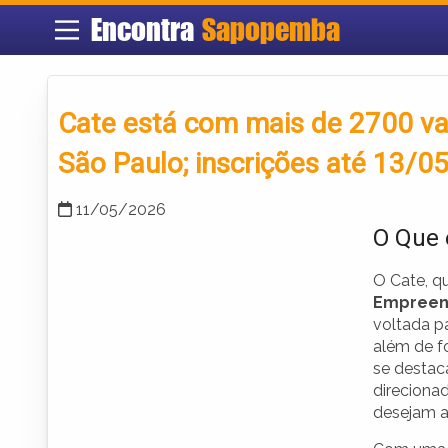
Encontra
Sapopemba
Cate está com mais de 2700 va
São Paulo; inscrições até 13/0
11/05/2026
O Que 
O Cate, qu
Empreen
voltada p
além de f
se destac
direciona
desejam ab