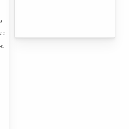
a
 de
s.