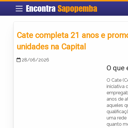
Encontra
Sapopemba
Cate completa 21 anos e prom
unidades na Capital
28/06/2026
O que 
O Cate (C
iniciativa
empregabi
anos de a
aqueles q
qualificaç
uma rede 
quanto mó