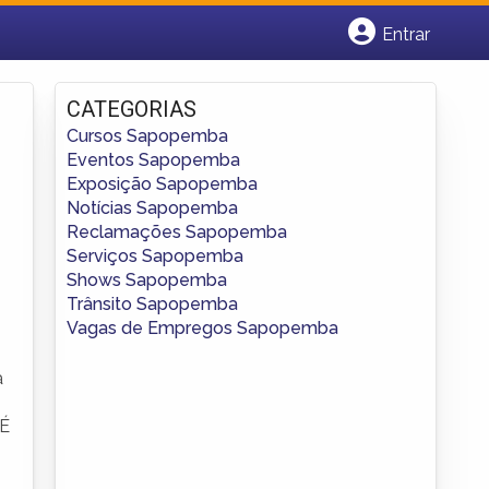
Entrar
Cadastrar empresa
Fazer login
CATEGORIAS
Criar conta
Cursos Sapopemba
Eventos Sapopemba
Exposição Sapopemba
Notícias Sapopemba
Reclamações Sapopemba
Serviços Sapopemba
Shows Sapopemba
Trânsito Sapopemba
Vagas de Empregos Sapopemba
a
 É