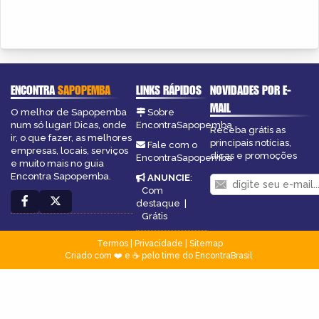
ENCONTRA
SAPOPEMBA
LINKS RÁPIDOS
NOVIDADES POR E-
MAIL
O melhor de Sapopemba
Sobre
num só lugar! Dicas, onde
EncontraSapopemba
Receba grátis as
ir, o que fazer, as melhores
principais notícias,
Fale com o
empresas, locais, serviços
dicas e promoções
EncontraSapopemba
e muito mais no guia
Encontra Sapopemba.
ANUNCIE
:
Com
destaque
|
Grátis
Termos
|
Privacidade
|
Sitemap
Criado com ❤️ e ☕ pelo time do EncontraBrasil