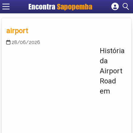
Encontra
Sapopemba
Cadastrar empresa
Fazer login
airport
Criar conta
28/06/2026
História
da
Airport
Road
em