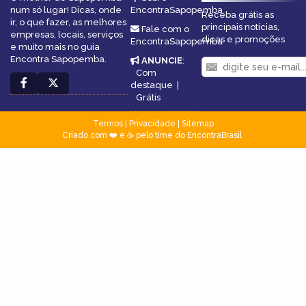
num só lugar! Dicas, onde
EncontraSapopemba
Receba grátis as
ir, o que fazer, as melhores
principais notícias,
Fale com o
empresas, locais, serviços
dicas e promoções
EncontraSapopemba
e muito mais no guia
Encontra Sapopemba.
ANUNCIE
:
Com
destaque
|
Grátis
Termos
|
Privacidade
|
Sitemap
Criado com ❤️ e ☕ pelo time do EncontraBrasil