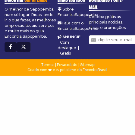
MAIL
O melhor de Sapopemba
Sobre
num só lugar! Dicas, onde
EncontraSapopemba
Receba grátis as
ir, o que fazer, as melhores
principais notícias,
Fale com o
empresas, locais, serviços
dicas e promoções
EncontraSapopemba
e muito mais no guia
Encontra Sapopemba.
ANUNCIE
:
Com
destaque
|
Grátis
Termos
|
Privacidade
|
Sitemap
Criado com ❤️ e ☕ pelo time do EncontraBrasil