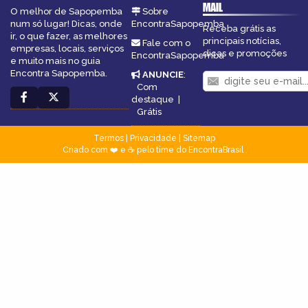
MAIL
O melhor de Sapopemba
Sobre
num só lugar! Dicas, onde
EncontraSapopemba
Receba grátis as
ir, o que fazer, as melhores
principais notícias,
Fale com o
empresas, locais, serviços
dicas e promoções
EncontraSapopemba
e muito mais no guia
Encontra Sapopemba.
ANUNCIE
:
Com
destaque
|
Grátis
Termos
|
Privacidade
|
Sitemap
Criado com ❤️ e ☕ pelo time do EncontraBrasil