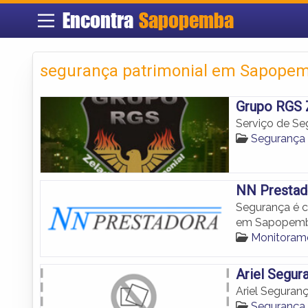
Encontra
Sapopemba
segurança patrimonial em Sapope
Grupo RGS Z
Serviço de Se
Segurança 
NN Prestad
Segurança é c
em Sapopemb
Monitoram
Ariel Segur
Ariel Seguran
Segurança 