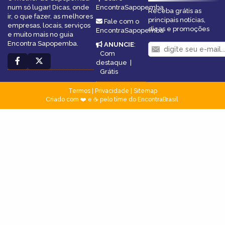
num só lugar! Dicas, onde
EncontraSapopemba
Receba grátis as
ir, o que fazer, as melhores
principais notícias,
Fale com o
empresas, locais, serviços
dicas e promoções
EncontraSapopemba
e muito mais no guia
Encontra Sapopemba.
ANUNCIE
:
Com
destaque
|
Grátis
Termos
|
Privacidade
|
Sitemap
Criado com ❤️ e ☕ pelo time do EncontraBrasil