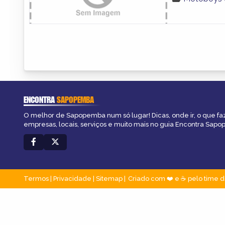
ENCONTRA
SAPOPEMBA
O melhor de Sapopemba num só lugar! Dicas, onde ir, o que fa
empresas, locais, serviços e muito mais no guia Encontra Sap
Termos
|
Privacidade
|
Sitemap
Criado com ❤️ e ☕ pelo time d