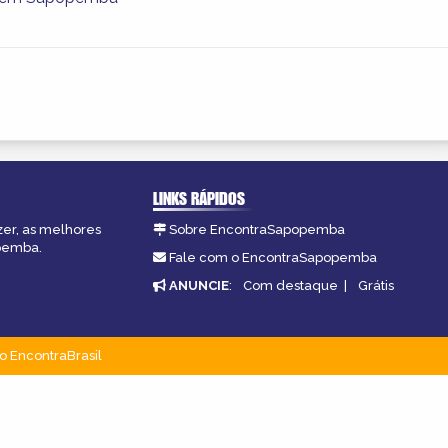
LINKS RÁPIDOS
zer, as melhores
Sobre EncontraSapopemba
opemba.
Fale com o EncontraSapopemba
ANUNCIE
:
Com destaque
|
Grátis
o EncontraBrasil