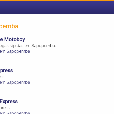
opemba
te Motoboy
tregas rápidas em Sapopemba.
 em Sapopemba
press
ess
 em Sapopemba
Express
press
 em Sapopemba