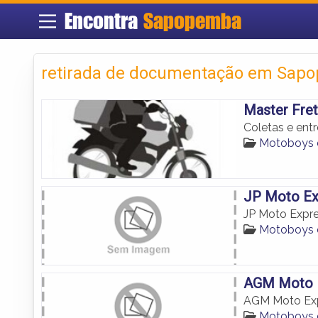
Encontra
Sapopemba
retirada de documentação em Sap
Master Fre
Coletas e en
Motoboys
JP Moto Ex
JP Moto Expr
Motoboys
AGM Moto 
AGM Moto Ex
Motoboys