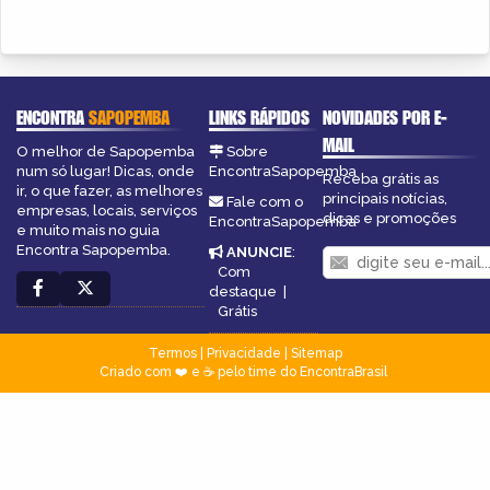
ENCONTRA
SAPOPEMBA
LINKS RÁPIDOS
NOVIDADES POR E-
MAIL
O melhor de Sapopemba
Sobre
num só lugar! Dicas, onde
EncontraSapopemba
Receba grátis as
ir, o que fazer, as melhores
principais notícias,
Fale com o
empresas, locais, serviços
dicas e promoções
EncontraSapopemba
e muito mais no guia
Encontra Sapopemba.
ANUNCIE
:
Com
destaque
|
Grátis
Termos
|
Privacidade
|
Sitemap
Criado com ❤️ e ☕ pelo time do EncontraBrasil