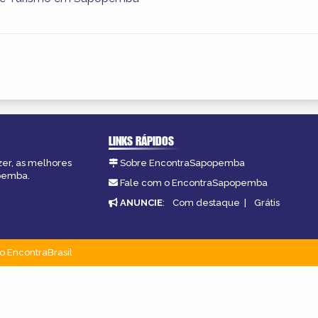
LINKS RÁPIDOS
zer, as melhores
Sobre EncontraSapopemba
opemba.
Fale com o EncontraSapopemba
ANUNCIE
:
Com destaque
|
Grátis
o EncontraBrasil