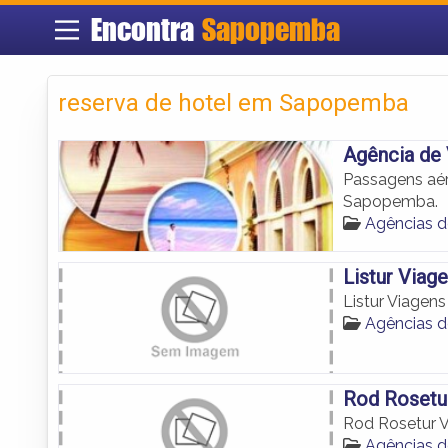
Encontra
Sapopemba
reserva de hotel em Sapopemba
Agência de
Passagens aér
Sapopemba.
Agências 
Listur Viag
Listur Viagens
Agências 
Rod Rosetu
Rod Rosetur V
Agências 