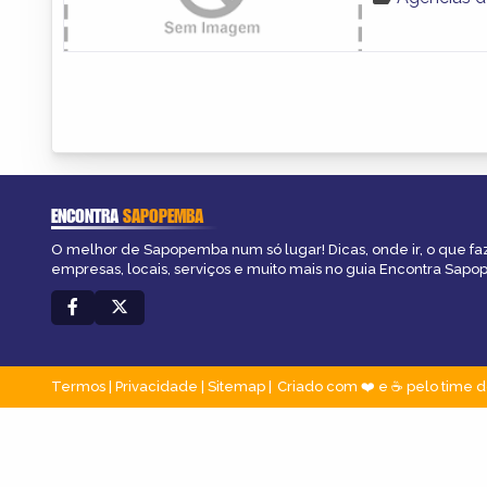
ENCONTRA
SAPOPEMBA
O melhor de Sapopemba num só lugar! Dicas, onde ir, o que fa
empresas, locais, serviços e muito mais no guia Encontra Sap
Termos
|
Privacidade
|
Sitemap
Criado com ❤️ e ☕ pelo time d