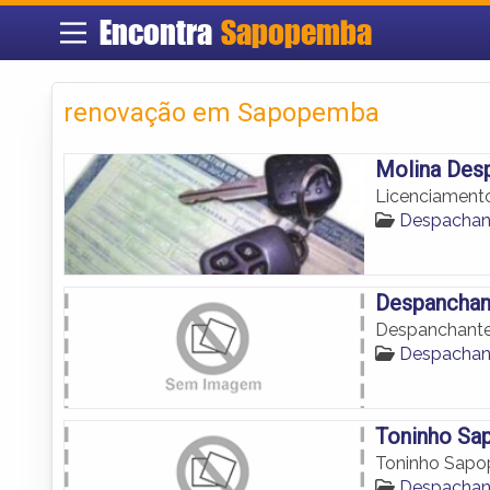
Encontra
Sapopemba
renovação em Sapopemba
Molina Des
Licenciament
Despacha
Despanchan
Despanchante
Despacha
Toninho Sa
Toninho Sap
Despacha