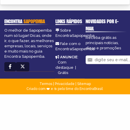
ENCONTRA
SAPOPEMBA
LINKS RÁPIDOS
NOVIDADES POR E-
MAIL
O melhor de Sapopemba
Sobre
num só lugar! Dicas, onde
EncontraSapopemba
Receba grátis as
ir, o que fazer, as melhores
principais notícias,
Fale com o
empresas, locais, serviços
dicas e promoções
EncontraSapopemba
e muito mais no guia
Encontra Sapopemba.
ANUNCIE
:
Com
destaque
|
Grátis
Termos
|
Privacidade
|
Sitemap
Criado com ❤️ e ☕ pelo time do EncontraBrasil