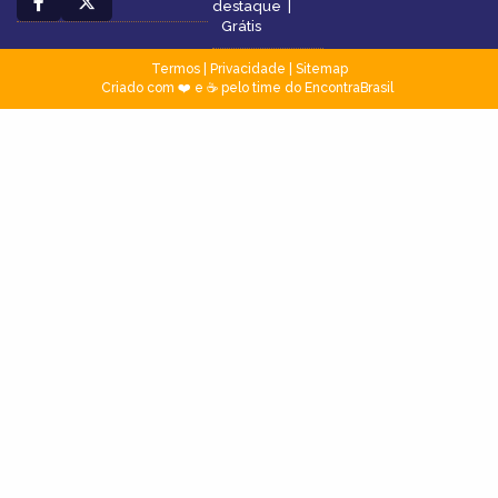
destaque
|
Grátis
Termos
|
Privacidade
|
Sitemap
Criado com ❤️ e ☕ pelo time do EncontraBrasil