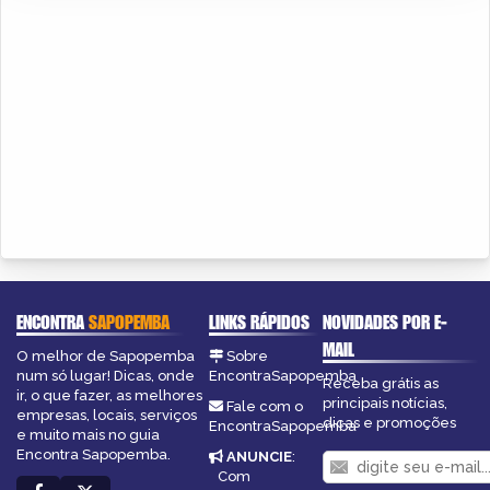
ENCONTRA
SAPOPEMBA
LINKS RÁPIDOS
NOVIDADES POR E-
MAIL
O melhor de Sapopemba
Sobre
num só lugar! Dicas, onde
EncontraSapopemba
Receba grátis as
ir, o que fazer, as melhores
principais notícias,
Fale com o
empresas, locais, serviços
dicas e promoções
EncontraSapopemba
e muito mais no guia
Encontra Sapopemba.
ANUNCIE
:
Com