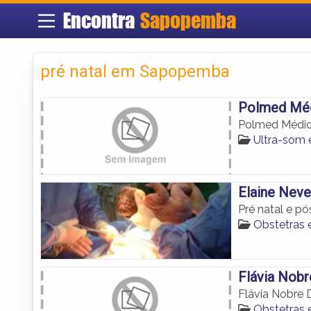
Encontra
Sapopemba
pré natal em Sapopemba
Polmed Méd
Polmed Médic
Ultra-som
Elaine Nev
Pré natal e p
Obstetras
Flávia Nobr
Flávia Nobre D
Obstetras