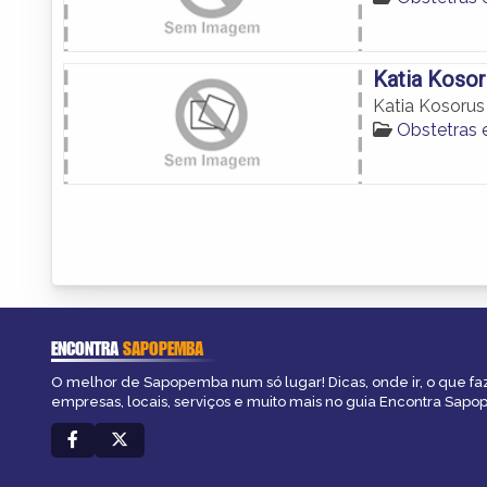
Katia Kosor
Katia Kosorus
Obstetras
ENCONTRA
SAPOPEMBA
O melhor de Sapopemba num só lugar! Dicas, onde ir, o que fa
empresas, locais, serviços e muito mais no guia Encontra Sap