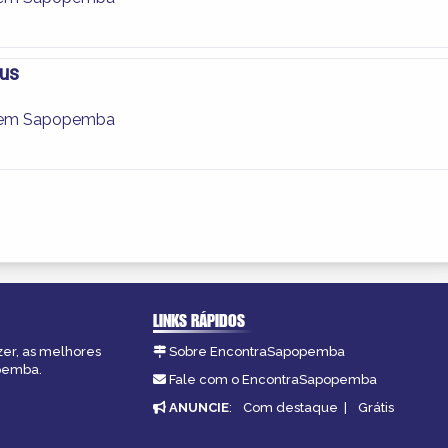
us
 em Sapopemba
LINKS RÁPIDOS
zer, as melhores
Sobre EncontraSapopemba
opemba.
Fale com o EncontraSapopemba
ANUNCIE
:
Com destaque
|
Grátis