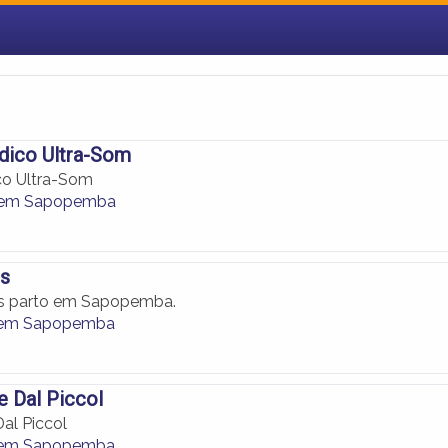
ico Ultra-Som
o Ultra-Som
 em Sapopemba
es
ós parto em Sapopemba.
 em Sapopemba
e Dal Piccol
al Piccol
 em Sapopemba