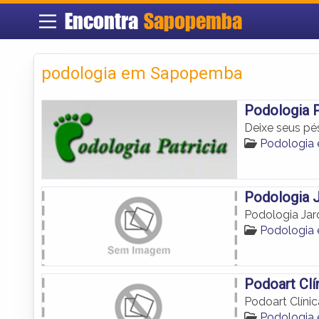
Encontra
Sapopemba
podologia em Sapopemba
Podologia P
Deixe seus p
Podologia
Podologia 
Podologia Ja
Podologia
Podoart Clí
Podoart Clíni
Podologia