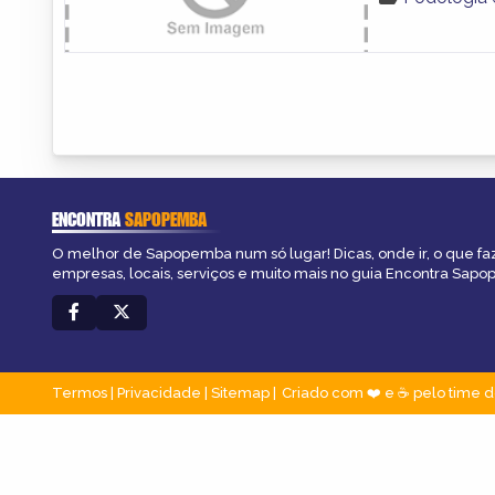
ENCONTRA
SAPOPEMBA
O melhor de Sapopemba num só lugar! Dicas, onde ir, o que fa
empresas, locais, serviços e muito mais no guia Encontra Sap
Termos
|
Privacidade
|
Sitemap
Criado com ❤️ e ☕ pelo time d