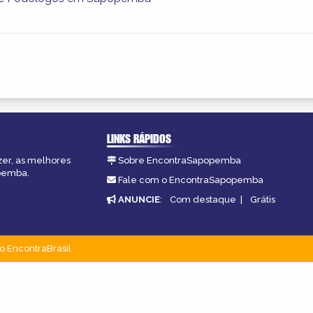
LINKS RÁPIDOS
zer, as melhores
Sobre EncontraSapopemba
opemba.
Fale com o EncontraSapopemba
ANUNCIE
:
Com destaque
|
Grátis
o EncontraBrasil