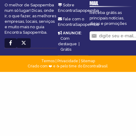
MAIL
O melhor de Sapopemba
Sobre
num só lugar! Dicas, onde
EncontraSapopemba
Receba grátis as
ir, o que fazer, as melhores
principais notícias,
Fale com o
empresas, locais, serviços
dicas e promoções
EncontraSapopemba
e muito mais no guia
Encontra Sapopemba.
ANUNCIE
:
Com
destaque
|
Grátis
Termos
|
Privacidade
|
Sitemap
Criado com ❤️ e ☕ pelo time do EncontraBrasil