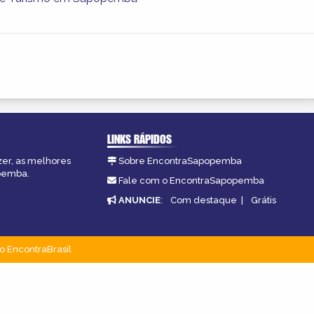
LINKS RÁPIDOS
zer, as melhores
Sobre EncontraSapopemba
opemba.
Fale com o EncontraSapopemba
ANUNCIE
:
Com destaque
|
Grátis
o EncontraBrasil