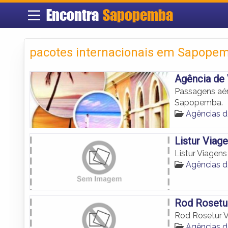
Encontra
Sapopemba
pacotes internacionais em Sapope
Agência de
Passagens aér
Sapopemba.
Agências 
Listur Viag
Listur Viagens
Agências 
Rod Rosetu
Rod Rosetur V
Agências 