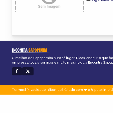
ENCONTRA
SAPOPEMBA
O melhor de Sapopemba num só lugar! Dicas, onde ir, o que fa
empresas, locais, serviços e muito mais no guia Encontra Sap
Termos
|
Privacidade
|
Sitemap
Criado com ❤️ e ☕ pelo time d