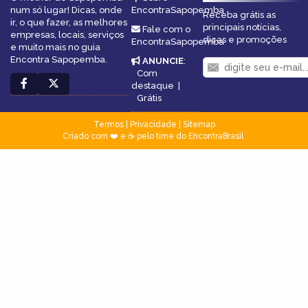
num só lugar! Dicas, onde
EncontraSapopemba
Receba grátis as
ir, o que fazer, as melhores
principais notícias,
Fale com o
empresas, locais, serviços
dicas e promoções
EncontraSapopemba
e muito mais no guia
Encontra Sapopemba.
ANUNCIE
:
Com
destaque
|
Grátis
Termos
|
Privacidade
|
Sitemap
Criado com ❤️ e ☕ pelo time do EncontraBrasil