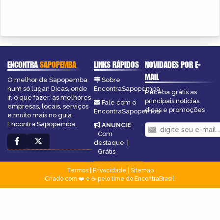
ENCONTRA
SAPOPEMBA
LINKS RÁPIDOS
NOVIDADES POR E-
MAIL
O melhor de Sapopemba
Sobre
num só lugar! Dicas, onde
EncontraSapopemba
Receba grátis as
ir, o que fazer, as melhores
principais notícias,
Fale com o
empresas, locais, serviços
dicas e promoções
EncontraSapopemba
e muito mais no guia
Encontra Sapopemba.
ANUNCIE
:
Com
destaque
|
Grátis
Termos
|
Privacidade
|
Sitemap
Criado com ❤️ e ☕ pelo time do EncontraBrasil