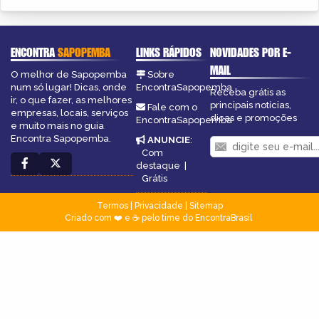
ENCONTRA
SAPOPEMBA
LINKS RÁPIDOS
NOVIDADES POR E-
MAIL
O melhor de Sapopemba
Sobre
num só lugar! Dicas, onde
EncontraSapopemba
Receba grátis as
ir, o que fazer, as melhores
principais notícias,
Fale com o
empresas, locais, serviços
dicas e promoções
EncontraSapopemba
e muito mais no guia
Encontra Sapopemba.
ANUNCIE
:
Com
destaque
|
Grátis
Termos
|
Privacidade
|
Sitemap
Criado com ❤️ e ☕ pelo time do EncontraBrasil