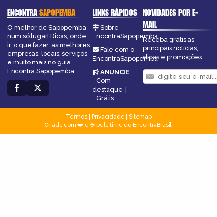
ENCONTRA
SAPOPEMBA
LINKS RÁPIDOS
NOVIDADES POR E-
MAIL
O melhor de Sapopemba
Sobre
num só lugar! Dicas, onde
EncontraSapopemba
Receba grátis as
ir, o que fazer, as melhores
principais notícias,
Fale com o
empresas, locais, serviços
dicas e promoções
EncontraSapopemba
e muito mais no guia
Encontra Sapopemba.
ANUNCIE
:
Com
destaque
|
Grátis
Termos
|
Privacidade
|
Sitemap
Criado com ❤️ e ☕ pelo time do EncontraBrasil