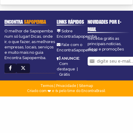
ENCONTRA
SAPOPEMBA
LINKS RÁPIDOS
NOVIDADES POR E-
MAIL
O melhor de Sapopemba
Sobre
num só lugar! Dicas, onde
EncontraSapopemba
Receba grátis as
ir, o que fazer, as melhores
principais notícias,
Fale com o
empresas, locais, serviços
dicas e promoções
EncontraSapopemba
e muito mais no guia
Encontra Sapopemba.
ANUNCIE
:
Com
destaque
|
Grátis
Termos
|
Privacidade
|
Sitemap
Criado com ❤️ e ☕ pelo time do EncontraBrasil