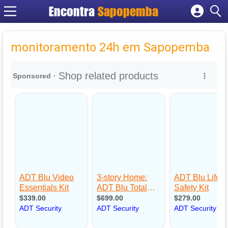
Encontra
Sapopemba
Cadastrar empresa
Fazer login
monitoramento 24h em Sapopemba
Criar conta