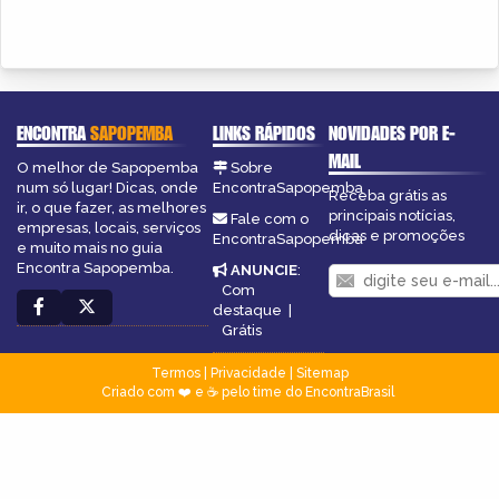
ENCONTRA
SAPOPEMBA
LINKS RÁPIDOS
NOVIDADES POR E-
MAIL
O melhor de Sapopemba
Sobre
num só lugar! Dicas, onde
EncontraSapopemba
Receba grátis as
ir, o que fazer, as melhores
principais notícias,
Fale com o
empresas, locais, serviços
dicas e promoções
EncontraSapopemba
e muito mais no guia
Encontra Sapopemba.
ANUNCIE
:
Com
destaque
|
Grátis
Termos
|
Privacidade
|
Sitemap
Criado com ❤️ e ☕ pelo time do EncontraBrasil