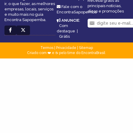
Receba grátis as
ir, o que fazer, as melhores
principais notícias,
Fale com o
empresas, locais, serviços
dicas e promoções
EncontraSapopemba
e muito mais no guia
Encontra Sapopemba.
ANUNCIE
:
Com
destaque
|
Grátis
Termos
|
Privacidade
|
Sitemap
Criado com ❤️ e ☕ pelo time do EncontraBrasil