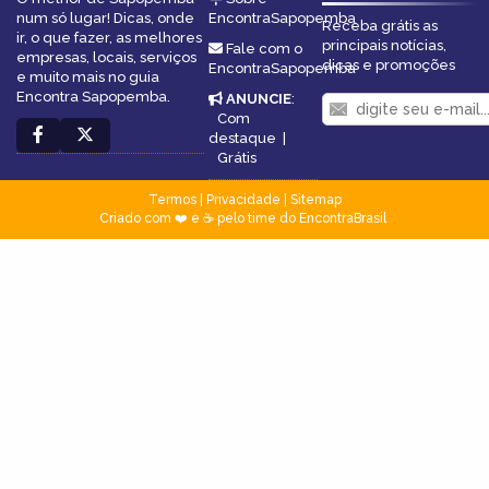
num só lugar! Dicas, onde
EncontraSapopemba
Receba grátis as
ir, o que fazer, as melhores
principais notícias,
Fale com o
empresas, locais, serviços
dicas e promoções
EncontraSapopemba
e muito mais no guia
Encontra Sapopemba.
ANUNCIE
:
Com
destaque
|
Grátis
Termos
|
Privacidade
|
Sitemap
Criado com ❤️ e ☕ pelo time do EncontraBrasil