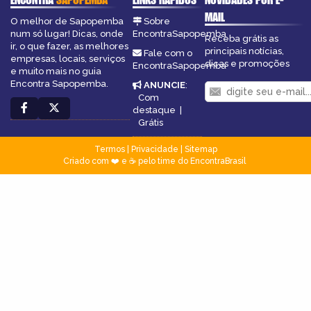
MAIL
O melhor de Sapopemba
Sobre
num só lugar! Dicas, onde
EncontraSapopemba
Receba grátis as
ir, o que fazer, as melhores
principais notícias,
Fale com o
empresas, locais, serviços
dicas e promoções
EncontraSapopemba
e muito mais no guia
Encontra Sapopemba.
ANUNCIE
:
Com
destaque
|
Grátis
Termos
|
Privacidade
|
Sitemap
Criado com ❤️ e ☕ pelo time do EncontraBrasil