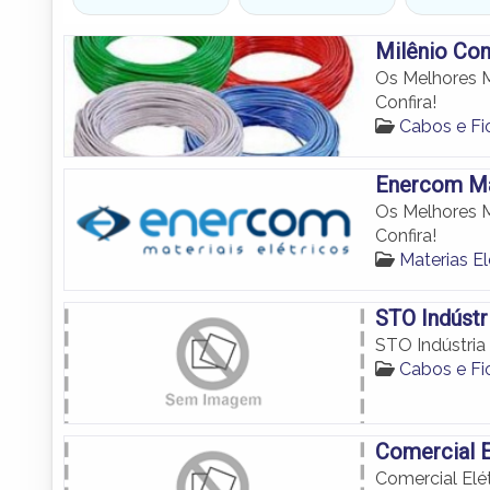
Milênio Con
Os Melhores 
Confira!
Cabos e F
Enercom Mat
Os Melhores 
Confira!
Materias E
STO Indústr
STO Indústria
Cabos e F
Comercial E
Comercial Elé