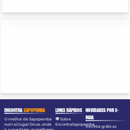
ENCONTRA
SAPOPEMBA
LINKS RÁPIDOS
NOVIDADES POR E-
MAIL
O melhor de Sapopemba
Sobre
num só lugar! Dicas, onde
EncontraSapopemba
Receba grátis as
ir, o que fazer, as melhores