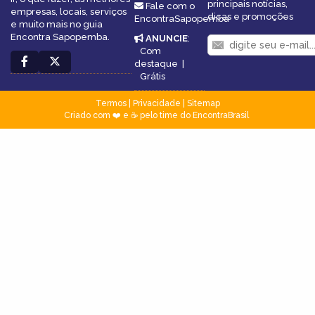
principais notícias,
Fale com o
empresas, locais, serviços
dicas e promoções
EncontraSapopemba
e muito mais no guia
Encontra Sapopemba.
ANUNCIE
:
Com
destaque
|
Grátis
Termos
|
Privacidade
|
Sitemap
Criado com ❤️ e ☕ pelo time do EncontraBrasil