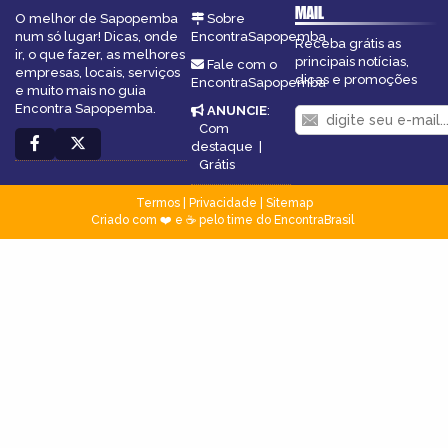
MAIL
O melhor de Sapopemba
Sobre
num só lugar! Dicas, onde
EncontraSapopemba
Receba grátis as
ir, o que fazer, as melhores
principais notícias,
Fale com o
empresas, locais, serviços
dicas e promoções
EncontraSapopemba
e muito mais no guia
Encontra Sapopemba.
ANUNCIE
:
Com
destaque
|
Grátis
Termos
|
Privacidade
|
Sitemap
Criado com ❤️ e ☕ pelo time do EncontraBrasil