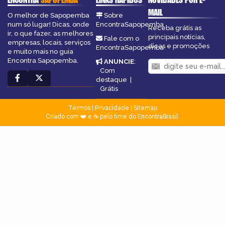
MAIL
O melhor de Sapopemba
Sobre
num só lugar! Dicas, onde
EncontraSapopemba
Receba grátis as
ir, o que fazer, as melhores
principais notícias,
Fale com o
empresas, locais, serviços
dicas e promoções
EncontraSapopemba
e muito mais no guia
Encontra Sapopemba.
ANUNCIE
:
Com
destaque
|
Grátis
Termos
|
Privacidade
|
Sitemap
Criado com ❤️ e ☕ pelo time do EncontraBrasil