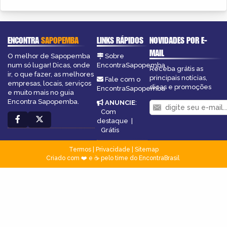
ENCONTRA
SAPOPEMBA
LINKS RÁPIDOS
NOVIDADES POR E-
MAIL
O melhor de Sapopemba
Sobre
num só lugar! Dicas, onde
EncontraSapopemba
Receba grátis as
ir, o que fazer, as melhores
principais notícias,
Fale com o
empresas, locais, serviços
dicas e promoções
EncontraSapopemba
e muito mais no guia
Encontra Sapopemba.
ANUNCIE
:
Com
destaque
|
Grátis
Termos
|
Privacidade
|
Sitemap
Criado com ❤️ e ☕ pelo time do EncontraBrasil