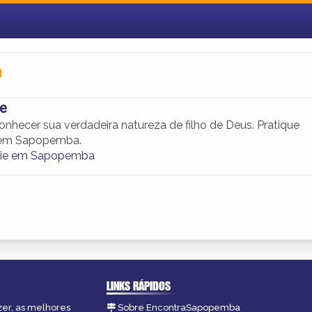
a
Ie
onhecer sua verdadeira natureza de filho de Deus. Pratique
 em Sapopemba.
-ie em Sapopemba
LINKS RÁPIDOS
zer, as melhores
Sobre EncontraSapopemba