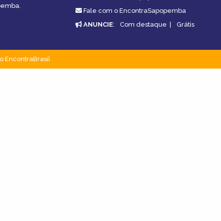
opemba.
Fale com o EncontraSapopemba
ANUNCIE
:
Com destaque
|
Grátis
o EncontraBrasil