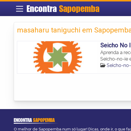
Encontra
Sapopemba
masaharu taniguchi em Sapopemb
Seicho No 
Aprenda a rec
Seicho-no-ie
Seicho-no
ENCONTRA
SAPOPEMBA
O melhor de Sapopemba num só lugar! Dicas, onde ir, o que fa