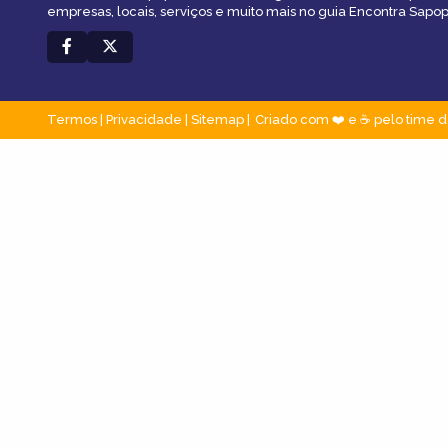
empresas, locais, serviços e muito mais no guia Encontra Sap
Termos
|
Privacidade
|
Sitemap
Criado com ❤️ e ☕ pelo time d