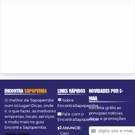
ENCONTRA
SAPOPEMBA
LINKS RÁPIDOS
NOVIDADES POR E-
MAIL
O melhor de Sapopemba
Sobre
num só lugar! Dicas, onde
EncontraSapopemba
Receba grátis as
ir, o que fazer, as melhores
principais notícias,
Fale com o
empresas, locais, serviços
dicas e promoções
EncontraSapopemba
e muito mais no guia
Encontra Sapopemba.
ANUNCIE
:
Com