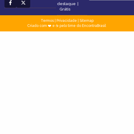
destaque
|
Grátis
Termos
|
Privacidade
|
Sitemap
Criado com ❤️ e ☕ pelo time do EncontraBrasil