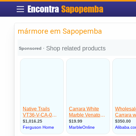
Encontra
Sapopemba
mármore em Sapopemba