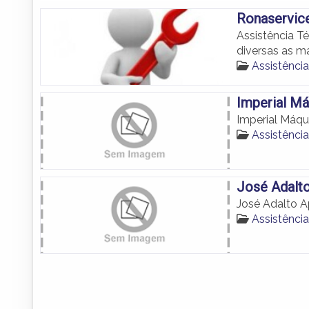
Ronaservice
Assistência T
diversas as ma
Assistênci
Imperial Má
Imperial Máqu
Assistênci
José Adalt
José Adalto A
Assistênci