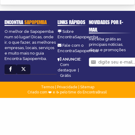
ENCONTRA
SAPOPEMBA
LINKS RÁPIDOS
NOVIDADES POR E-
MAIL
O melhor de Sapopemba
Sobre
num só lugar! Dicas, onde
EncontraSapopemba
Receba grátis as
ir, o que fazer, as melhores
principais notícias,
Fale com o
empresas, locais, serviços
dicas e promoções
EncontraSapopemba
e muito mais no guia
Encontra Sapopemba.
ANUNCIE
:
Com
destaque
|
Grátis
Termos
|
Privacidade
|
Sitemap
Criado com ❤️ e ☕ pelo time do EncontraBrasil