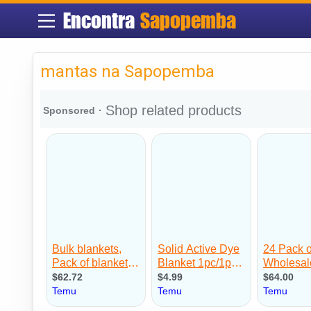
Encontra
Sapopemba
mantas na Sapopemba